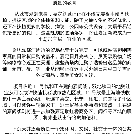
质量的教育。
从城市规划来看，嘉定新城正正在不竭完美根本设备扶
植，提拔区域的全体抽象和功能。除了交通收集的不竭优化，
还正在扶植更多的学校、病院、公园等公共设备，为居平易近
供给更好的糊口。这些规划的逐渐落实，将让嘉定新城成为一
个愈加宜居、宜业的区域。
金地嘉峯汇周边的贸易配套十分完美，可以或许满脚刚需
家庭的日常糊口购物需求。嘉定日月光核心、罗宾森购物广场
等购物核心近正在天涯，这些商场内汇聚了浩繁出名品牌的商
铺、超市、餐厅等，业从能够正在这里采办到日常糊口所需的
各类商品，享受美食和文娱。
项目临近 11 号线和正在建的嘉闵线，双地铁口的地舆让
业从可以或许快速接驳城市热点区域。11 号线是上海地铁收
集中一条主要的线，毗连了嘉定、长宁、徐汇、浦东等多个区
域，可以或许中转徐家汇、迪士尼等主要商圈和景点。正在建
的嘉闵线则将进一步加强嘉定取虹桥商务区、闵行等区域的联
系，将来业从出行将愈加便利。
下沉天井泛会所是一个集休闲、文娱、社交于一体的公共