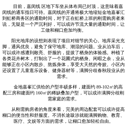
目前，嘉闵线 区地下车坐从体布局已封顶，这意味着嘉
闵线的通车指日可待。嘉闵线的开通将极大地缩短金地嘉峯汇
到虹桥商务区的通勤时间，对于正在虹桥上班的刚需购房者来
说，无疑是一个严沉利好，可以或许节流大量的通勤时间，让
工做和糊口愈加均衡。
阳光地库的设想则表现了项目对细节的关心。地库采光充
脚，通风优良，避免了保守地库、潮湿的问题。业从泊车后，
可以或许感遭到敞亮、舒服的，提拔了栖身的体验感。种植了
各类花卉树木，打制出了一个花圃式的栖身。闲暇之余，业从
能够正在小区内散步、熬炼身体，享受大天然的夸姣。小区内
还设置了儿童逛乐设备、健身器材等，满脚分歧春秋段业从的
需求。
金地嘉峯汇供给的户型丰硕多样，建面约 89-102㎡的高
配三房和建面约 160㎡的稀缺叠加户型，可以或许满脚分歧刚
需家庭的需求。
从刚需购房者的角度来看，完美的周边配套可以或许提高
糊口的便当性和舒服度。不消长途跋涉就能满脚购物、教育、
医疗、文娱等方面的需求，让糊口愈加轻松自由。