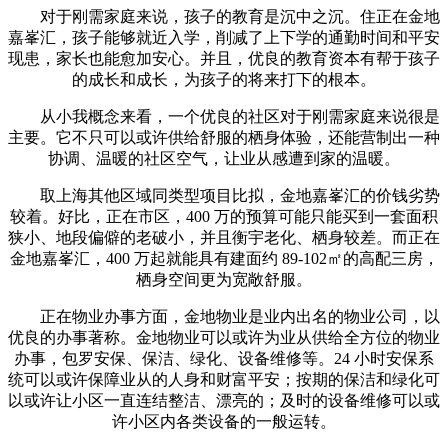
对于刚需家庭来说，孩子的教育是沉中之沉。住正在金地
嘉峯汇，孩子能够就近入学，削减了上下学的通勤时间和平安
现患，家长也能愈加安心。并且，优良的教育资本有帮于孩子
的成长和成长，为孩子的将来打下的根本。
从小我概念来看，一个优良的社区对于刚需家庭来说很是
主要。它不只可以或许供给舒服的栖身体验，还能营制出一种
协调、温暖的社区空气，让业从感遭到家的温暖。
取上海其他区域同类型项目比拟，金地嘉峯汇的价钱劣势
较着。好比，正在市区，400 万的预算可能只能买到一套面积
狭小、地段偏僻的老破小，并且衡宇老化、栖身较差。而正在
金地嘉峯汇，400 万起就能具有建面约 89-102㎡的高配三房，
栖身空间更为宽敞舒服。
正在物业办事方面，金地物业是业内出名的物业公司，以
优良的办事著称。金地物业可以或许为业从供给全方位的物业
办事，包罗安保、保洁、绿化、设备维修等。24 小时安保系
统可以或许保障业从的人身和财富平安；按期的保洁和绿化可
以或许让小区一直连结整洁、漂亮的；及时的设备维修可以或
许小区内各类设备的一般运转。