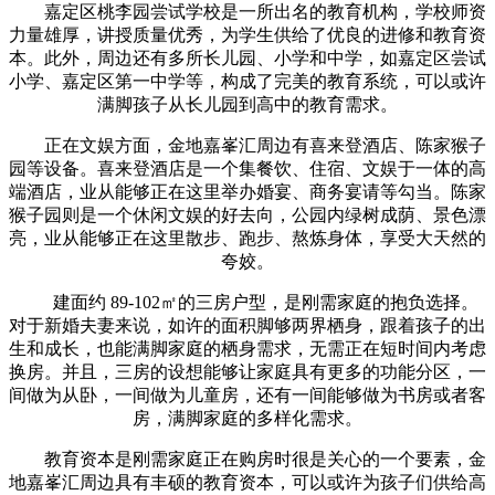
嘉定区桃李园尝试学校是一所出名的教育机构，学校师资
力量雄厚，讲授质量优秀，为学生供给了优良的进修和教育资
本。此外，周边还有多所长儿园、小学和中学，如嘉定区尝试
小学、嘉定区第一中学等，构成了完美的教育系统，可以或许
满脚孩子从长儿园到高中的教育需求。
正在文娱方面，金地嘉峯汇周边有喜来登酒店、陈家猴子
园等设备。喜来登酒店是一个集餐饮、住宿、文娱于一体的高
端酒店，业从能够正在这里举办婚宴、商务宴请等勾当。陈家
猴子园则是一个休闲文娱的好去向，公园内绿树成荫、景色漂
亮，业从能够正在这里散步、跑步、熬炼身体，享受大天然的
夸姣。
建面约 89-102㎡的三房户型，是刚需家庭的抱负选择。
对于新婚夫妻来说，如许的面积脚够两界栖身，跟着孩子的出
生和成长，也能满脚家庭的栖身需求，无需正在短时间内考虑
换房。并且，三房的设想能够让家庭具有更多的功能分区，一
间做为从卧，一间做为儿童房，还有一间能够做为书房或者客
房，满脚家庭的多样化需求。
教育资本是刚需家庭正在购房时很是关心的一个要素，金
地嘉峯汇周边具有丰硕的教育资本，可以或许为孩子们供给高