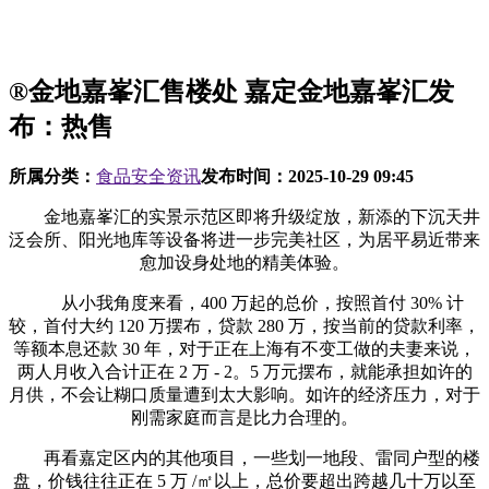
®金地嘉峯汇售楼处 嘉定金地嘉峯汇发
布：热售
所属分类：
食品安全资讯
发布时间：
2025-10-29 09:45
金地嘉峯汇的实景示范区即将升级绽放，新添的下沉天井
泛会所、阳光地库等设备将进一步完美社区，为居平易近带来
愈加设身处地的精美体验。
从小我角度来看，400 万起的总价，按照首付 30% 计
较，首付大约 120 万摆布，贷款 280 万，按当前的贷款利率，
等额本息还款 30 年，对于正在上海有不变工做的夫妻来说，
两人月收入合计正在 2 万 - 2。5 万元摆布，就能承担如许的
月供，不会让糊口质量遭到太大影响。如许的经济压力，对于
刚需家庭而言是比力合理的。
再看嘉定区内的其他项目，一些划一地段、雷同户型的楼
盘，价钱往往正在 5 万 /㎡以上，总价要超出跨越几十万以至