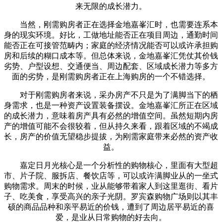
来无限的成长潜力。
当然，刚需购房者正在选择金地嘉峯汇时，也需要连系本
身的现实环境。好比，工做地址能否正在项目周边，通勤时间
能否正在可接管范畴内；家庭的经济情况能否可以或许承担购
房和后续的糊口成本等。但总体来说，金地嘉峯汇凭仗其价钱
劣势、户型设想、交通便当、周边配套、区域成长潜力等多方
面的劣势，是刚需购房者正在上海购房的一个不错选择。
对于刚需购房者来说，采办房产不只是为了满脚当下的栖
身需求，也是一种资产设置装备摆设。金地嘉峯汇所正在区域
的成长潜力，意味着房产具有必然的增值空间。虽然短期内房
产的增值可能不会很较着，但从持久来看，跟着区域的不竭成
长，房产的价值无望稳步提拔，为刚需家庭带来必然的资产收
益。
嘉定日月光核心是一个分析性的购物核心，里面有大型超
市、片子院、服拆店、餐饮店等，可以或许满脚业从的一坐式
购物需求。周末的时候，业从能够带着家人到这里逛街、看片
子、吃美食，享受高兴的亲子光阴。罗宾森购物广场则以其丰
硕的商品品种和亲平易近的价钱，遭到了周边居平易近的喜
爱，是业从日常购物的好去向。