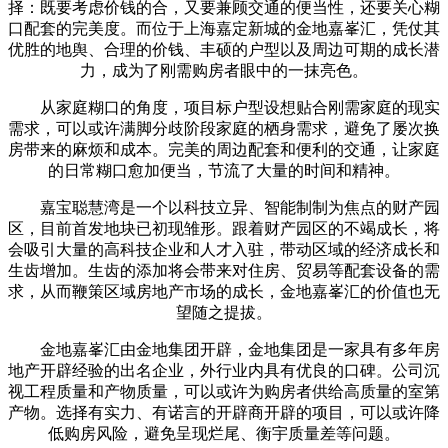
择：既要考虑价钱的合，又要兼顾交通的便当性，还要关心糊
口配套的完美度。而位于上海嘉定新城的金地嘉峯汇，凭仗其
优胜的地舆、合理的价钱、丰硕的户型以及周边可期的成长潜
力，成为了刚需购房者眼中的一抹亮色。
从家庭糊口的角度，项目标户型设想贴合刚需家庭的现实
需求，可以或许满脚分歧阶段家庭的栖身需求，避免了屡次换
房带来的麻烦和成本。完美的周边配套和便利的交通，让家庭
的日常糊口愈加便当，节流了大量的时间和精神。
嘉宝聪慧湾是一个以科技立异、智能制制为焦点的财产园
区，目前首发地块已初现雏形。跟着财产园区的不竭成长，将
会吸引大量的高科技企业和人才入驻，带动区域的经济成长和
生齿增加。生齿的添加将会带来对住房、贸易等配套设备的需
求，从而鞭策区域房地产市场的成长，金地嘉峯汇的价值也无
望随之提拔。
金地嘉峯汇由金地集团开辟，金地集团是一家具有多年房
地产开辟经验的出名企业，外行业内具有优良的口碑。公司沉
视工程质量和产物质量，可以或许为购房者供给高质量的室第
产物。选择有实力、有诺言的开辟商开辟的项目，可以或许降
低购房风险，避免呈现烂尾、衡宇质量差等问题。