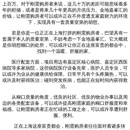
上百万。对于刚需购房者来说，这几十万的差距可能意味着多
年的积储，或者是将来几十年更高的月供压力。金地嘉峯汇的
价钱，让刚需购房者可以或许正在不外度透支家庭财力的环境
下，实现具有一套质量室第的胡想。
若是你是一位正正在上海打拼的刚需购房者，巴望具有一
套属于本人的质量室第，不妨考虑一下金地嘉峯汇。它大概就
是你胡想糊口的处所，可以或许让你正在这座富贵的都会中，
找到一个温暖、舒服的家。
医疗配套方面，项目周边有嘉定区核心病院、嘉定区西医
病院等多家病院，这些病院医疗设备先辈，医护人员专业，可
以或许为业从的健康供给保障。日常平凡有个头疼脑热，可以
或许及时获得医治；碰到突发疾病，也能正在短时间内获得救
治。
从糊口质量的角度，优良的社区、优良的物业办事以及周
边的各类配套设备，可以或许提高刚需家庭的糊口舒服度和幸
福感。让刚需购房者正在忙碌的工做之余，可以或许享遭到舒
服、便利。
正在上海这座富贵都会，刚需购房者往往面对着诸多抉