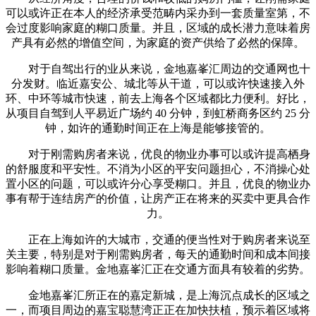
可以或许正在本人的经济承受范畴内采办到一套质量室第，不
会过度影响家庭的糊口质量。并且，区域的成长潜力意味着房
产具有必然的增值空间，为家庭的资产供给了必然的保障。
对于自驾出行的业从来说，金地嘉峯汇周边的交通网也十
分发财。临近嘉安公、城北等从干道，可以或许快速接入外
环、中环等城市快速，前去上海各个区域都比力便利。好比，
从项目自驾到人平易近广场约 40 分钟，到虹桥商务区约 25 分
钟，如许的通勤时间正在上海是能够接管的。
对于刚需购房者来说，优良的物业办事可以或许提高栖身
的舒服度和平安性。不消为小区的平安问题担心，不消操心处
置小区的问题，可以或许分心享受糊口。并且，优良的物业办
事有帮于连结房产的价值，让房产正在将来的买卖中更具合作
力。
正在上海如许的大城市，交通的便当性对于购房者来说至
关主要，特别是对于刚需购房者，每天的通勤时间和成本间接
影响着糊口质量。金地嘉峯汇正在交通方面具有较着的劣势。
金地嘉峯汇所正在的嘉定新城，是上海沉点成长的区域之
一，而项目周边的嘉宝聪慧湾正正在加快扶植，预示着区域将