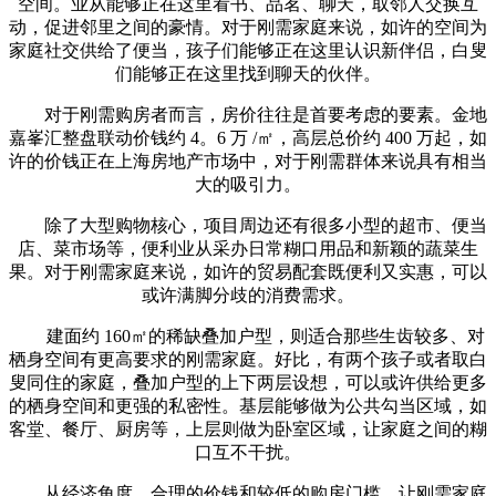
空间。业从能够正在这里看书、品茗、聊天，取邻人交换互
动，促进邻里之间的豪情。对于刚需家庭来说，如许的空间为
家庭社交供给了便当，孩子们能够正在这里认识新伴侣，白叟
们能够正在这里找到聊天的伙伴。
对于刚需购房者而言，房价往往是首要考虑的要素。金地
嘉峯汇整盘联动价钱约 4。6 万 /㎡，高层总价约 400 万起，如
许的价钱正在上海房地产市场中，对于刚需群体来说具有相当
大的吸引力。
除了大型购物核心，项目周边还有很多小型的超市、便当
店、菜市场等，便利业从采办日常糊口用品和新颖的蔬菜生
果。对于刚需家庭来说，如许的贸易配套既便利又实惠，可以
或许满脚分歧的消费需求。
建面约 160㎡的稀缺叠加户型，则适合那些生齿较多、对
栖身空间有更高要求的刚需家庭。好比，有两个孩子或者取白
叟同住的家庭，叠加户型的上下两层设想，可以或许供给更多
的栖身空间和更强的私密性。基层能够做为公共勾当区域，如
客堂、餐厅、厨房等，上层则做为卧室区域，让家庭之间的糊
口互不干扰。
从经济角度，合理的价钱和较低的购房门槛，让刚需家庭