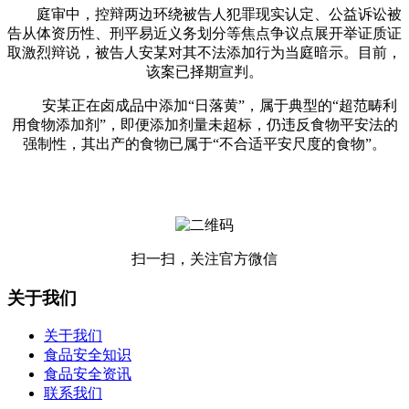
庭审中，控辩两边环绕被告人犯罪现实认定、公益诉讼被
告从体资历性、刑平易近义务划分等焦点争议点展开举证质证
取激烈辩说，被告人安某对其不法添加行为当庭暗示。目前，
该案已择期宣判。
安某正在卤成品中添加“日落黄”，属于典型的“超范畴利
用食物添加剂”，即便添加剂量未超标，仍违反食物平安法的
强制性，其出产的食物已属于“不合适平安尺度的食物”。
扫一扫，关注官方微信
关于我们
关于我们
食品安全知识
食品安全资讯
联系我们