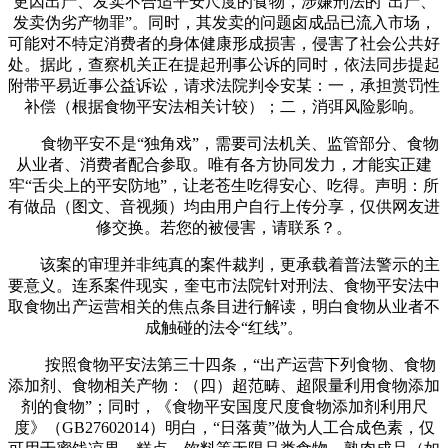
更因出产、发卖不合适平安尺度的食物，涉嫌刑法的“出产、
发卖伪劣产物罪”。同时，其发卖的问题卤成品已流入市场，
可能对不特定消费者的身体健康形成损害，侵害了社会公共好
处。据此，查察机关正在提起刑事公诉的同时，依法同步提起
附带平易近事公益诉讼，请求法院判令安某：一，承担赏罚性
补偿（根据食物平安法相关计较）；二，消弭风险影响。
食物平安不是“独角戏”，需要司法机关、监管部分、食物
从业者、消费者配合参取。唯有各方协同发力，才能实正建
牢“舌尖上的平安防地”，让老苍生吃得安心、吃得。声明：所
有做品（图文、音视频）均由用户自行上传分享，仅供网友进
修交换。若您的被侵害，请联系？。
该案的审理并非纯真的案件裁判，更承载着普法警示的主
要意义。连系案件现实，奎屯市法院针对刑法、食物平安法中
取食物出产运营相关的焦点条目进行解读，明白食物从业者不
成触碰的法令“红线”。
按照食物平安法第三十四条，“出产运营下列食物、食物
添加剂、食物相关产物：（四）超范畴、超限量利用食物添加
剂的食物”；同时，《食物平安国度尺度食物添加剂利用尺
度》（GB27602014）明白，“日落黄”做为人工合成色素，仅