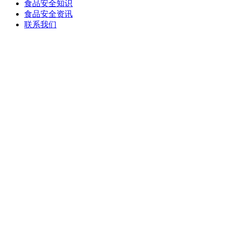
食品安全知识
食品安全资讯
联系我们