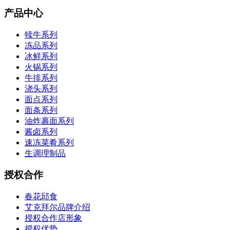
产品中心
犊牛系列
冻品系列
冰鲜系列
火锅系列
牛排系列
浇头系列
面点系列
面条系列
油炸裹面系列
酱卤系列
速冻菜肴系列
生调理制品
授权合作
春花邱食
艾克拜尔品牌介绍
授权合作店形象
授权优势