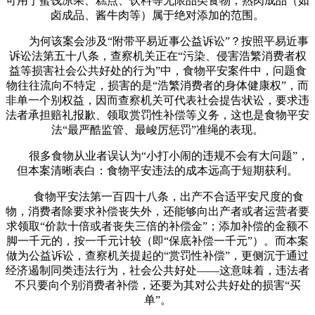
可用于蜜饯凉果、糕点、饮料等无限品类食物，熟肉成品（如
卤成品、酱牛肉等）属于绝对添加的范围。
为何该案会涉及“附带平易近事公益诉讼”？按照平易近事
诉讼法第五十八条，查察机关正在“污染、侵害浩繁消费者权
益等损害社会公共好处的行为”中，食物平安案件中，问题食
物往往流向不特定，损害的是“浩繁消费者的身体健康权”，而
非单一个别权益，因而查察机关可代表社会提告状讼，要求违
法者承担赔礼报歉、领取赏罚性补偿等义务，这也是食物平安
法“最严酷监管、最峻厉惩罚”准绳的表现。
很多食物从业者误认为“小打小闹的违规不会有大问题”，
但本案清晰表白：食物平安违法的成本远高于短期获利。
食物平安法第一百四十八条，出产不合适平安尺度的食
物，消费者除要求补偿丧失外，还能够向出产者或者运营者要
求领取“价款十倍或者丧失三倍的补偿金”；添加补偿的金额不
脚一千元的，按一千元计较（即“保底补偿一千元”）。而本案
做为公益诉讼，查察机关提起的“赏罚性补偿”，更侧沉于通过
经济遏制同类违法行为，社会公共好处——这意味着，违法者
不只要向个别消费者补偿，还要为其对公共好处的损害“买
单”。