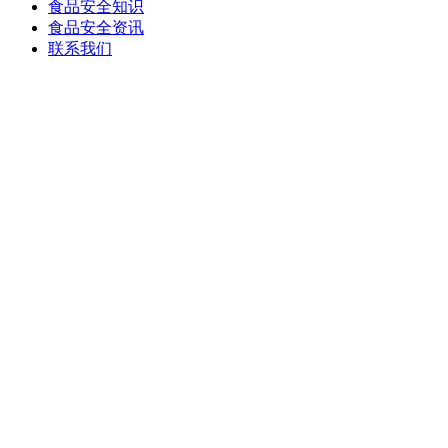
食品安全知识
食品安全资讯
联系我们