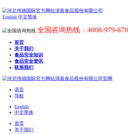
English
中文简体
全国咨询热线：4008-979-878
首页
关于我们
食品安全知识
食品安全资讯
联系我们
语言
导航
English
中文简体
首页
关于我们