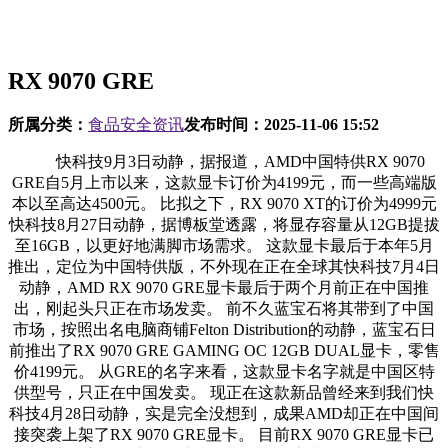
RX 9070 GRE
所属分类：
食品安全资讯
发布时间：
2025-11-06 15:52
快科技9月3日动静，据报道，AMD中国特供RX 9070
GRE自5月上市以来，这款显卡订价为4199元，而一些高端版
本以至高达4500元。 比拟之下，RX 9070 XT的订价为4999元
快科技8月27日动静，据博板堂透露，将显存容量从12GB提拔
至16GB，以更好地满脚市场需求。 这款显卡最后于本年5月
推出，定位为中国特供版，不外现在正在全球其快科技7月4日
动静，AMD RX 9070 GRE显卡最后于两个月前正在中国推
出，刚起头只正在市场发卖。 前不久蓝宝石将其带到了中国
市场，按照出名电脑商铺Felton Distribution的动静，蓝宝石日
前推出了RX 9070 GRE GAMING OC 12GB DUAL显卡，零售
价4199元。 从GRE的名字来看，这款显卡名字就是中国区特
供型号，只正在中国发卖。 现正在这款新品曾经来到我们快
科技4月28日动静，实是完全没想到，成果AMD却正在中国间
接突袭上架了RX 9070 GRE显卡。 目前RX 9070 GRE显卡已