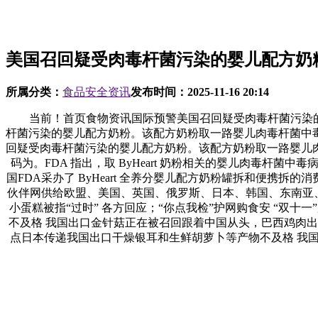
美国召回疑受肉毒杆菌污染的婴儿配方奶
所属分类：
食品安全资讯
发布时间：
2025-11-16 20:14
当前！首页食物资讯国际预警美国召回疑受肉毒杆菌污染的婴儿配方
杆菌污染的婴儿配方奶粉。该配方奶粉取一路婴儿肉毒杆菌中毒事务相
回疑受肉毒杆菌污染的婴儿配方奶粉。该配方奶粉取一路婴儿肉
码为。FDA 指出，取 ByHeart 奶粉相关的婴儿肉毒
国FDA采办了 ByHeart 全养分婴儿配方奶粉罐拆和便
伙伴网供给欧盟、美国、英国、俄罗斯、日本、韩国、东南亚、
小蛋糕被指“过时” 各方回应；“你点我检”护网购食安 “双十一”
不及格 我国出口金针菇正在被召回跟着中国从头，巴西鸡肉出口恢
点日本传递我国出口干燥银耳和生鲜胡萝卜等产物不及格 我