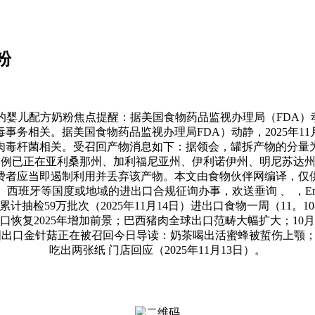
粉
奶粉焦点提醒：据美国食物药品监视办理局（FDA）动静，2025
关。据美国食物药品监视办理局FDA）动静，2025年11月11日
毒杆菌相关。受召回产物消息如下：据领会，罐拆产物的分量为24
杆菌中毒病例已正在亚利桑那州、加利福尼亚州、伊利诺伊州、明尼
携拆的消费者应当即遏制利用并丢弃该产物。本文由食物伙伴网编译
西班牙等国度或地域的进出口合规征询办事，欢送垂询 、 ，Em
累计抽检59万批次（2025年11月14日）进出口食物一周（11
复2025年增加前景；巴西猪肉全球出口范畴大幅扩大；10月鸡
国出口金针菇正在被召回今日导读：奶茶喝出活蜜蜂被蜇伤上颚
吃出两张纸 门店回应（2025年11月13日）。