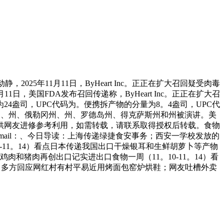
年11月11日，ByHeart Inc。正正在扩大召回疑受肉毒
，美国FDA发布召回传递称，ByHeart Inc。正正在扩大召
盎司，UPC代码为。便携拆产物的分量为8。4盎司，UPC代
苏达州、州、俄勒冈州、州、罗德岛州、得克萨斯州和州被演讲。美
，仅供网友进修参考利用，如需转载，请联系取得授权后转载。食物
ail：、今日导读：上海传递绿捷食安事务；西安一学校发放的
。10-11。14）看点日本传递我国出口干燥银耳和生鲜胡萝卜等产物
肉和猪肉再创出口记实进出口食物一周（11。10-11。14）看
；多方回应网红村有村平易近用烤面包窑炉烘鞋；网友吐槽外卖