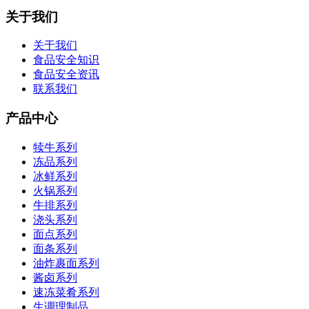
关于我们
关于我们
食品安全知识
食品安全资讯
联系我们
产品中心
犊牛系列
冻品系列
冰鲜系列
火锅系列
牛排系列
浇头系列
面点系列
面条系列
油炸裹面系列
酱卤系列
速冻菜肴系列
生调理制品