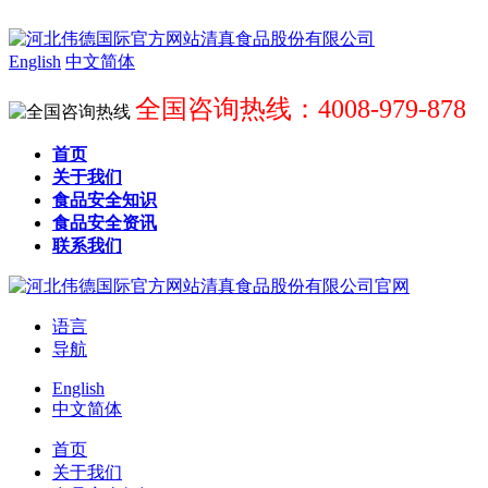
English
中文简体
全国咨询热线：4008-979-878
首页
关于我们
食品安全知识
食品安全资讯
联系我们
语言
导航
English
中文简体
首页
关于我们