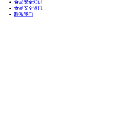
食品安全知识
食品安全资讯
联系我们