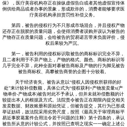
保》，医疗美容机构存正在操纵虚假告白或者其他虚假宣传体
例供给商品或者办事的景象，形成欺诈的，消费者能够要求医
疗美容机构承担赏罚性补偿义务。
第四，被告的侵权行为不只形成市场混合，并且侵权产物
还存正在脱胶的质量问题，会使得消费者误购并误认为被告的
产物存正在质量问题，会给被告的贸易诺言带来负面评价，侵
权后果较为严沉。
第一，被告利用的侵权标识取被告的商标标识完全不异，
且二者利用于不异产物上，产物的格式、颜色、商标的标识等
几乎完全不异，此种全面对摹被告商标及产物的行为脚见被告
被告商标权、高攀被告商誉的企图十分较着。
关于经济丧失。被告从意以“侵权人因侵权所获得的好
处”来计较补偿数额，具体公式为“侵权获利=产物发卖量x(产
物单价-产物成本)被告对此不予承认，但并未就补偿数额的计
较提出本人的根据及方式。法院责令被告正在期限内提交相关
发卖数据、财政账册和原始凭证，但被告提交，其行为已形成
举证妨碍，故法院采用劣势尺度，按照《最高关于审理商标平
易近事胶葛案件合用法令若干问题的注释》第十四条的，承认
被告所从意的计较公式，并按照已查明之现实一一确定上述公