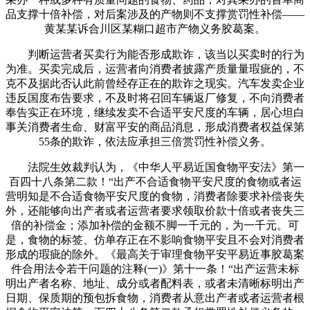
品支撑十倍补偿，对后案涉及的产物则不支撑赏罚性补偿——
黄某某诉合川区某糊口超市产物义务胶葛案。
判断运营者买卖行为能否形成欺诈，该当以买卖时的行为
为准。买卖完成后，运营者向消费者披露产质量量瑕疵的，不
克不及据此否认此前曾经存正在的欺诈之现实。汽车发卖企业
违反国度布告要求，不及时将召回车辆返厂修复，不向消费者
奉告实正在环境，继续发卖不合适平安尺度的车辆，居心坦白
事关消费者生命、财富平安的商品消息，形成消费者权益保第
55条的欺诈，依法应承担三倍赏罚性补偿义务。
法院生效裁判认为，《中华人平易近国食物平安法》第一
百四十八条第二款！“出产不合适食物平安尺度的食物或者运
营明知是不合适食物平安尺度的食物，消费者除要求补偿丧失
外，还能够向出产者或者运营者要求领取价款十倍或者丧失三
倍的补偿金；添加补偿的金额不脚一千元的，为一千元。可
是，食物的标签、仿单存正在不影响食物平安且不会对消费者
形成的瑕疵的除外。《最高关于审理食物平安平易近事胶葛案
件合用法令若干问题的注释(一)》第十一条！“出产运营未标
明出产者名称、地址、成分或者配料表，或者未清晰标明出产
日期、保质期的预包拆食物，消费者从意出产者或者运营者根