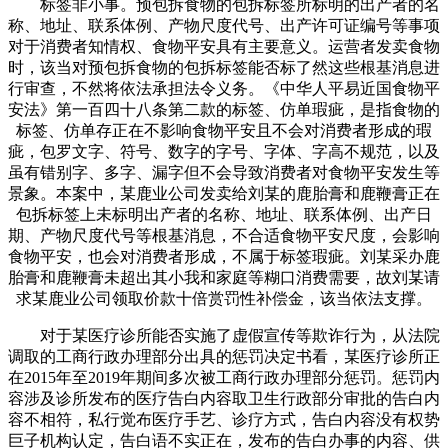
标签非小事。预包拆食物的包拆标签所标明的出产者的名
称、地址、联系体例、产物尺度代号、出产许可证编号等事项
对于消费者知情权、食物平安具有主要意义。运营者发卖食物
时，该当对预包拆食物的包拆标签能否标了然这些根基消息进
行审查，不然将依法承担法令义务。《中华人平易近国食物平
安法》第一百四十八条第二款的标签、仿单瑕疵，是指食物的
标签、仿单存正在不影响食物平安且不会对消费者形成的瑕
疵，包罗文字、符号、数字的字号、字体、字高不规范，以及
虽有错别字、多字、漏字但不会导致消费者对食物平安发生等
景象。本案中，某鹿业公司发卖给刘某的鹿胎膏和鹿鞭膏正在
包拆标签上未标明出产者的名称、地址、联系体例、出产日
期、产物尺度代号等根基消息，不合适食物平安尺度，会影响
食物平安，也会对消费者形成，不属于标签瑕疵。刘某采办鹿
胎膏和鹿鞭膏未超出其小我和家庭等糊口消费需要，故刘某请
求某鹿业公司领取价款十倍赏罚性补偿金，该当依法支撑。
对于某医疗诊所能否实施了虚假宣传等欺诈行为，从法院
调取的工商行政办理部分出具的惩罚决定书看，某医疗诊所正
在2015年至2019年期间多次被工商行政办理部分惩罚。惩罚内
容涉及诊所发布的医疗告白内容取卫生行政部分审批的告白内
容不相符，私行觉布医疗手艺、诊疗方式，告白内容没有权势
巨子机构认定，告白语不实正在，发布的告白办事的内容、供