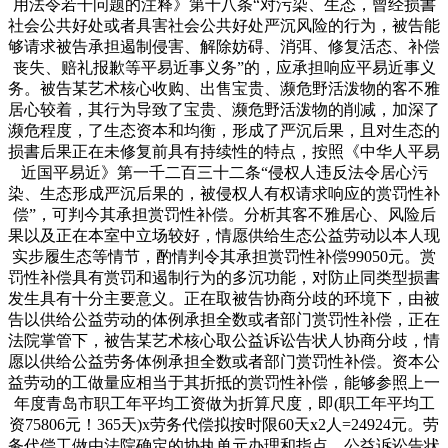
用法令若干问题的注释》第十八条“对污染、生态，曾经损書
社会公共好处或者具害社会公共好处严沉风险的行为，被告能
够请求被告承担遏制侵害、解除妨碍、消弭、修复活态、补偿
丧失、赔礼报歉等平易近事义务”的，应承担响应平易近事义
务。被告某艺术核心收购、出售宝贵、濒危野活泼物的客不雅
居心较着，其行为导致了宝贵、濒危野活泼物的削减，加深了
濒危程度，了生态资本和均衡，形成了严沉后果，且对生态的
损書后果正在未修复前具有持续性的特点，按照《中华人平易
近国平易近》第一千二百三十二条“侵权人违反法令居心污
染、生态形成严沉后果的，被侵权人有权请求响应的赏罚性补
偿”，可判今其承担赏罚性补偿。分析其客不雅居心、风险后
果以及正在本室中立场较好，情愿供给生态公益劳动以本人现
实步履生态等情节，酌情判令其承担赏罚性补偿99050元。赏
罚性补偿具有赏罚和遏制行为的多沉功能，对防止同类型损書
发生具有十分主要意义。正在取被告协商分歧的环境下，由被
告以供给公益劳动的体例承担全数或者部门赏罚性补偿，正在
法院掌管下，被告某艺术核心取公益诉讼告状人协商分歧，情
愿以供给公益劳务体例承担全数或者部门赏罚性补偿。资本公
益劳动的工做量应相当于其折抵的赏罚性补偿，能够参照上一
年度青岛市职工年平均工资做为折算尺度，即(职工年平均工
资75806元！365天)x劳务代偿拟按时限60天x2人=24924元。劳
务代偿工做由法院确定的协执单元办理和指点，公益诉讼告状