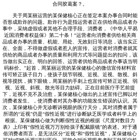
合同胶葛案？。
关于周某丽运营的某保健核心正在签定本案办事合同时能
否形成欺诈的问题。欺诈行为是指运营者正在供给商品或者办
事中，采纳虚假或者其他不合理手段、消费者，《中华人平易
近国消费者权益保》第二十条！“运营者向消费者供给相关商
品或者办事的质量、机能、用处、无效刻日等消息，该当实正
在、全面，不得做虚假或者惹人的宣传。运营者对消费者就其
供给的商品或者办事的质量和利用方式等问题提出的扣问，该
当做出实正在、明白的回答。运营者供给商品或者办事该当明
码标价。”起首，周某丽运营的某保健核心的微信宣传材料宣
传可矫正孩子目力，使孩子脱节弱视、近视、近视、散视、斜
视等搅扰，摘下眼镜，周某丽的手刺上也宣传可矫正近视、弱
视、近视、斜视、散光等目力妨碍。正在目前医疗手艺前提
下，近视不克不及治愈，某保健核心做出的上述宣传已脚以对
消费者发生、，使消费者对其办事的功能发生错误的认识。其
次，某保健核心并无诊断诉视眼的医疗天分，其对消费者属于
所谓的“近视”仍是“假性近视”进行诊断缺乏医学或者科学上的
根据。某保健核心做为判断假性近视的根据《尺度对数目力
表》上印有“假性近视万万别给孩子配戴眼镜”的表述。对于通
俗消费者而言，是无法区分“近视”和“假性近视”，某保健核心