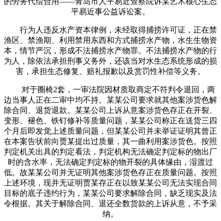
的劳务代偿合用——青岛市人平易近查察院诉某艺术核心生态
平易近事公益诉讼案。
行为人违反水产资本律例，未经取得捕捞许可证，正在禁
渔区、禁渔期、利用禁用东西和方式捕捞水产物，水生生物资
本，情节严沉，形成不法捕捞水产物罪。不法捕捞水产物的行
为人，除依法承担刑事义务外，还该当对水生态系统形成的损
害，承担生态修复、赔礼报歉以及赏罚性补偿等义务。
对于圈椅2套，一审法院因材质取商定不符判令退回，两
边当事人正在二审中均不持。某某公司要求就其他案涉货色解
除合同、退货退款。某某公司上诉从意案涉货色存正在开裂、
变形、褪色、铁钉修补等质量问题，某某公司称正在送货三四
个月后即发觉上述质量问题，但某某公司并未举证证明其曾正
在本案告状前向贾某提出过质量，其一曲利用案涉货色。按照
判定机关出具的判定看法，判定机构无法确定判定标的物出厂
时的含水率，无法确定判定标的物开裂的具体缘由，湿渡过
低。故某某公司并无证明其他案涉货色存正在质量问题。按照
上述环境，现并无证明贾某存正在以致某某公司无法实现合同
目标的底子违约行为，某某公司要求解除合同，缺乏现实及法
令根据。其关于解除合同、退还全数货款的上诉从意，不予采
纳。