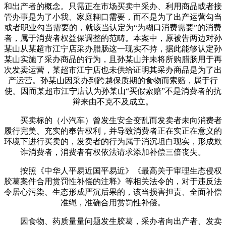
和出产者的概念。只需正在市场买卖中采办、利用商品或者接
管办事是为了小我、家庭糊口需要，而不是为了出产运营勾当
或者职业勾当需要的，就该当认定为“为糊口消费需要”的消费
者，属于消费者权益保调整的范畴。本案中，原被告两边对孙
某山从某超市江宁店采办腊肠这一现实不持，据此能够认定孙
某山实施了采办商品的行为，且孙某山并未将所购腊肠用于再
次发卖运营，某超市江宁店也未供给证明其采办商品是为了出
产运营。孙某山因采办到跨越保质期的食物而索赔，属于行
使。因而某超市江宁店认为孙某山“买假索赔”不是消费者的抗
辩来由不克不及成立。
买卖标的（小汽车）曾发生安全变乱而发卖者未向消费者
履行完美、充实的奉告权利，并导致消费者正在实正在意义的
环境下进行买卖的，发卖者的行为属于消沉坦白现实，形成欺
诈消费者，消费者有权依法请求添加补偿三倍丧失。
按照《中华人平易近国平易近》《最高关于审理生态侵权
胶葛案件合用赏罚性补偿的注释》等相关法令的，对于违反法
令居心污染、生态形成严沉后果的，该当损害担责、全面补偿
准绳，准确合用赏罚性补偿。
因食物、药质量量问题发生胶葛，采办者向出产者、发卖