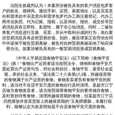
法院生效裁判认为！本案所涉被告具有的客户消息包罗客
户的姓名、德律风、微信手刺、证照、家庭地址，以及买卖意
向和需求此中买卖意向和需求包罗代办工商注册登记、代办工
商停业执照、代为记账、报税，以及询价、报价、成交价等贸
易消息具有立即性、私密性，属于非公知消息。同时，二被告
将客户消息进行互换、买卖，并从中取利分成的行为，表白案
涉贸易消息具有必然贸易价值。别的，被告谭某正在劳动合同
中许诺保守被告贸易奥秘，被告对此种贸易奥秘采纳了响应保
密办法。故案涉被告具有的一般贸易消息形成贸易奥秘。
《中华人平易近国食物平安法》(以下简称《食物平安
法》)第！“食物出产运营者该当按照法令、律例和食物平安尺
度处置出产运营勾当，对社会和担任，食物平安，接管社会监
视，承担社会义务。”该法第二十八条第(八)项，跨越保质期
的食物属于出产运营的食物。食物发卖者负有食物平安的权
利，该当对不合适平安尺度的食物自行及时清理。某超市江宁
店做为食物发卖者，该当按照保障食物平安的要求储存食物，
及时查抄待售食物，清理跨越保质期的食物，但某超市江宁店
仍然摆放并发卖货架上跨越保质期的“玉免牌腊肠，未履行权
利，能够认定为发卖明知是不合适食物平安尺度的食物。