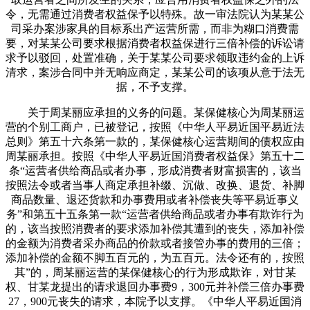
令，无需通过消费者权益保予以特殊。故一审法院认为某某公
司采办案涉家具的目标系出产运营所需，而非为糊口消费需
要，对某某公司要求根据消费者权益保进行三倍补偿的诉讼请
求予以驳回，处置准确，关于某某公司要求领取违约金的上诉
清求，案涉合同中并无响应商定，某某公司的该项从意于法无
据，不予支撑。
关于周某丽应承担的义务的问题。某保健核心为周某丽运
营的个别工商户，已被登记，按照《中华人平易近国平易近法
总则》第五十六条第一款的，某保健核心运营期间的债权应由
周某丽承担。按照《中华人平易近国消费者权益保》第五十二
条“运营者供给商品或者办事，形成消费者财富损害的，该当
按照法令或者当事人商定承担补缀、沉做、改换、退货、补脚
商品数量、退还货款和办事费用或者补偿丧失等平易近事义
务”和第五十五条第一款“运营者供给商品或者办事有欺诈行为
的，该当按照消费者的要求添加补偿其遭到的丧失，添加补偿
的金额为消费者采办商品的价款或者接管办事的费用的三倍；
添加补偿的金额不脚五百元的，为五百元。法令还有的，按照
其”的，周某丽运营的某保健核心的行为形成欺诈，对甘某
权、甘某龙提出的请求退回办事费9，300元并补偿三倍办事费
27，900元丧失的请求，本院予以支撑。《中华人平易近国消