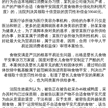
的行为合适本地糊口消费采办习惯，某乳业公司做为出产者，
出产的产物不合适《食物平安国度尺度食物养分强化剂利用尺
度》的，法院判决其领取十倍货款的赏罚性补偿金59040元。
某医疗诊所做为医疗美容办事机构，供给的办事不只仅是
医治和矫正，更多的是满脚就医者本身美容的雲要，孙某某做
为健康人士，为了满脚本身对美的逃求，接管某医疗诊所供给
的办事，孙某某属于消费者；某医疗诊所做为营利性机构，以
好处最大化为贸易目标，属于运营者。因而，合用《中华人平
易近国消费者权益保》审理本案恰当。
食物安满是严沉的根基平易近生问题，出格是婴长儿食物
平安事涉万万家庭，国度对婴长儿食物平安制定了严酷的尺
度。本案例涉及婴长儿最常见的配方粉固体饮料，通过明白固
体饮猜中氨基酸属于超范畴添加进而影响食物平安，判决出产
者领取十倍赏罚性补偿金，彰显了婴长儿食物平安的果断决
心，也为同类案件供给参考。
法院生效裁判认为，被告正在被告处采办46枚咸鸭蛋，采
办其时均已过保质期，故被告以案涉产物不合适食物平安尺度
为由从意退款退货，于法有据，应予支撑。被密告卖跨越保质
期食物，属于“运营明知是不合适食物平安尺度的食物”，该当