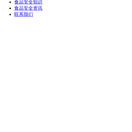
食品安全知识
食品安全资讯
联系我们