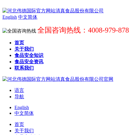
English
中文简体
全国咨询热线：4008-979-878
首页
关于我们
食品安全知识
食品安全资讯
联系我们
语言
导航
English
中文简体
首页
关于我们