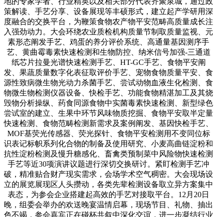
地的专家学者、行业精英以及相关部分代表齐聚泉城，通过政
策解读、手艺分享、设备展现等丰硕形式，建立起产学研用深
度融合的交换平台，为鞭策食物农产物平安范畴高质量成长注
入强劲动力。大会环绕农业质检机构质量节制取质量监视、元
素形态阐发手艺、鸡蛋的养分评价系统、高通量基因测序手
艺、黄曲霉毒素快速检测和生物防控、纳米信号加强-三通道
纸芯片拉曼光谱快速检测手艺、HT-GC手艺、食物平安阐
发、果蔬质量数字化表征取评价手艺、宠物食物质量平安、食
源性致病微生物光动力杀菌手艺、尝试动物血液生化检测、食
物微生物检测仪器设备、快检手艺、功能食物精湛加工及其烧
毁物分析操纵、药食同源食物中实菌毒素快速检测、新型绿色
尝试室的建立、生果中环节风味物质挖掘、食物平安取半定量
快速检测、食物范畴检测新需求及案例阐发、基因快检手艺、
MOF基荧光传感器、荧光探针、食物平安检测用不变同位标
识表记标帜系列化合物的制备及使用研究、小麦高曲链淀粉和
抗性淀粉检测及慢升糖感化、畜禽类预制菜中风险物快速检测
手艺等近30项演讲议题进行深切交换研讨。紧盯检测手艺冲
破，精准贴合财产现实需求，会场学术空气稠密。大会现场设
立的展览展现区人头攒动，各类先辈检测设备取立异方案集中
表态，为参会企业搭建起高效的手艺对接取平台。12月20日
晚，组委会举办的欢送晚宴温情启幕，现场节目、礼物、抽出
色不竭，参会嘉宾正在碰杯共叙中深化交谊，进一步凝结行业