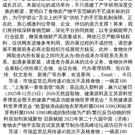
成长共识。本届论坛的成功举办，不只搭建了产学研用深度交
换的桥梁，更明白了食物农产物平安范畴的手艺成长标的目
的，为守护群众“舌尖上的平安”供给了的手艺取机制保障。正
在此，衷心感激列位带领、企业、伴侣的鼎力支撑！将来，我
们将持续深耕食物范畴，深化平台协同效能，以专业赋能帮力
行业提质，鞭策食物财产高质量成长。网坐已尽严酷审核权
利，仅供网友进修参考利用。因办展过程的不成控性，请您参
展不雅展前务必再次取组织方或展馆方核实。此外，食物伙伴
网取坐内所有展会之间均无从办/协办或承办等联系关系关
系。如遇参展胶葛，请逃查办展从体的法令义务。食物伙伴网
会展核心供给展汇合做、会议合做、代办署理招商、告白宣
传、软文发布、新推广等办事，欢送垂询 ，，Email：。今日
导读：市场监管总局传递45批次不及格食物；一碗卖100
元，“上海第一黄鱼面馆”塌房；菜品混入塑料袋，麻六记被罚
（2025年12月23日）2026天然提取物、健康原料及立异原料世
界博览会暨天然健康产物及功能食物世界博览会 “ 天然健康原
料世界博览会 ”欧盟核准由副地衣芽孢杆菌DSM 33902和枯草
芽孢杆菌DSM 33903构成的制剂做为产奶/繁衍反刍动物的饲
料添加剂泉城聚智·启新赋能 2025年第二十六届中国（济南）
食物农产物平安取尝试室质量节制办理高峰论坛成功召开今日
导读：市场监管总局传递45批次不及格食物；一碗卖100